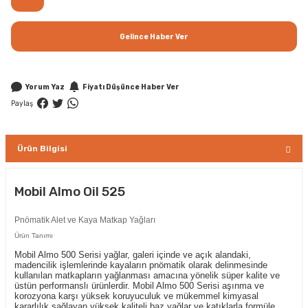
Gelince Haber Ver
Yorum Yaz
Fiyatı Düşünce Haber Ver
Paylaş
Ürün Bilgisi
Mobil Almo Oil 525
Pnömatik Alet ve Kaya Matkap Yağları
Ürün Tanımı
Mobil Almo 500 Serisi yağlar, galeri içinde ve açık alandaki,
madencilik işlemlerinde kayaların pnömatik olarak delinmesinde
kullanılan matkapların yağlanması amacına yönelik süper kalite ve
üstün performanslı ürünlerdir. Mobil Almo 500 Serisi aşınma ve
korozyona karşı yüksek koruyuculuk ve mükemmel kimyasal
kararlılık sağlayan yüksek kaliteli baz yağlar ve katıklarla formüle