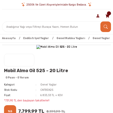
2500₺ Ve Üzeri Alışverişlerinizde Kargo Bedava.
Anasayfa
Endüstriyel Yağlar
Genel Makina Yağları
Genel Yağlar
Mobil Almo Oil 525 - 20 Litre
0 Puan - 0 Yorum
Kategori
Genel Yağlar
Stok Kodu
CNTBDX25
Fiyat
6.833,33 TL + KDV
*731,90 TL den başlayan taksitlerle!!
7.799,99 TL
%5
8.199,99 TL