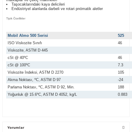
Taşocaklarındaki kaya delicileri
Endüstriyel alanlarda darbeli ve rotari pnömatik aletler
Tipik Özellikler
Mobil Almo 500 Serisi
525
ISO Viskozite Sınıfı
46
Viskozite, ASTM D 445
cSt @ 40ºC
46
cSt @ 100ºC
7.3
Viskozite İndeksi, ASTM D 2270
105
Akma Noktası, ºC, ASTM D 97
-24
Parlama Noktası, ºC, ASTM D 92, Min.
188
Yoğunluk @ 15.6ºC, ASTM D 4052, kg/L
0.883
Yorumlar