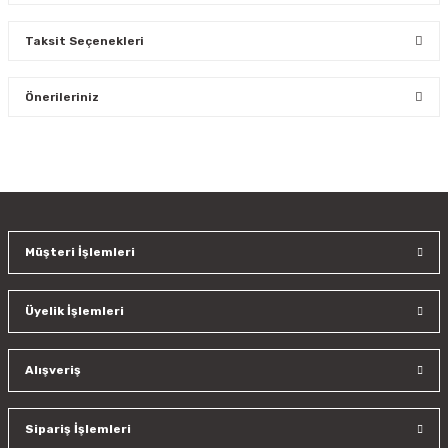
Taksit Seçenekleri
Bu ürüne ilk yorumu siz yapın!
Önerileriniz
Yorum Yaz
Bu ürünün fiyat bilgisi, resim, ürün açıklamalarında ve diğer
konularda yetersiz gördüğünüz noktaları öneri formunu
kullanarak tarafımıza iletebilirsiniz.
Görüş ve önerileriniz için teşekkür ederiz.
Müşteri İşlemleri
Ürün resmi kalitesiz, bozuk veya görüntülenemiyor.
Ürün açıklamasında eksik bilgiler bulunuyor.
Üyelik İşlemleri
Ürün bilgilerinde hatalar bulunuyor.
Ürün fiyatı diğer sitelerden daha pahalı.
Bu ürüne benzer farklı alternatifler olmalı.
Alışveriş
Sipariş İşlemleri