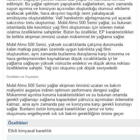
edilmiştir. Bu yağlar optimum yapışkanlık sağlarlarken, aynı zamanda
suyun aşınma ve korozyon açısından oluşturduğu olumsuz etkilerini
azaltacak şekilde, hava akışının taşıdığı nemi yakalayacak
emülsiyonu oluşturabilirler. Valf hareketinin ağırlaşmasına yol açacak
sakızımsı tortu oluşturmaz. Mobil Almo 500 Serisi yağlar, su bulunan
ortamlarda bile kesintisiz yağ filmi oluşturması için istenen metal-
ıslatma özelliklerine sahiptirler. Bütün bu özellikler, EP karakteristikleri
ile birlikte ekipman ömrünü uzatan mükemmel bir yağlama sağlar.
Mobil Almo 500 Serisi, yüksek sıcaklıklarda çalışma durumunda
kalan matkap parçaları üzerinde uygun kalınlıkta yağ filmi
oluştururken, aynı zamanda buzlanma duruşlarına karşı korunma ve
hava genleşmesinden kaynaklanan düşük sıcaklıklarda iyi bir
yağlama sağlayan yüksek viskozite endeksi ve düşük akma noktası
özelliklerine sahiptir. Yağ sisi oluşumu çok düşük seviyededir.
Özellikleri ve Faydaları
Mobil Almo 500 Serisi yağlar ekipman ömrünü uzatan ve bakım
maliyetini asgariye indiren optimum performans dengesi sağlar.
Mükemmel aşınma koruma karakteristikleri ve su bulunan ortamda
gerekli yağlamayı sağlama kapasiteleri yalnızca aşınmaları önlemekle
kalmaz, ama aynı zamanda pas ve korozyona karşı gerekli korumayı
sağlar. Bunların üstün kimyasal kararlılıkları çamur ve tortu
oluşumunu engelleyerek sık sık bakım gerekliliğinin önüne geçer.
Özellikleri
Etkili kimyasal kararlılık