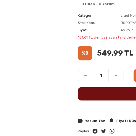
0 Puan - 0 Yorum
Kategori
Liqui Mol
Stok Kodu
JQPQTY2
Fiyat
499,99 T
*51,61 TL den başlayan taksitlerle!
549,99 TL
%8
Yorum Yaz
Fiyatı Dü
Paylaş