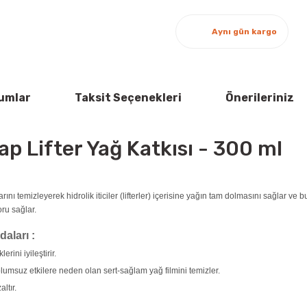
Aynı gün kargo
umlar
Taksit Seçenekleri
Önerileriniz
ap Lifter Yağ Katkısı - 300 ml
rını temizleyerek hidrolik iticiler (lifterler) içerisine yağın tam dolmasını sağlar ve
ru sağlar.
daları :
rini iyileştirir.
lumsuz etkilere neden olan sert-sağlam yağ filmini temizler.
ltır.