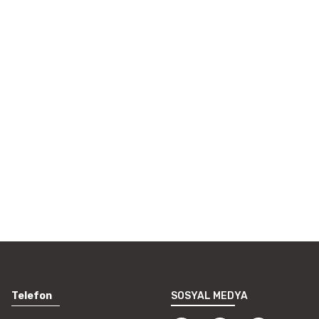
i formunu kullanarak tarafımıza
Telefon
SOSYAL MEDYA