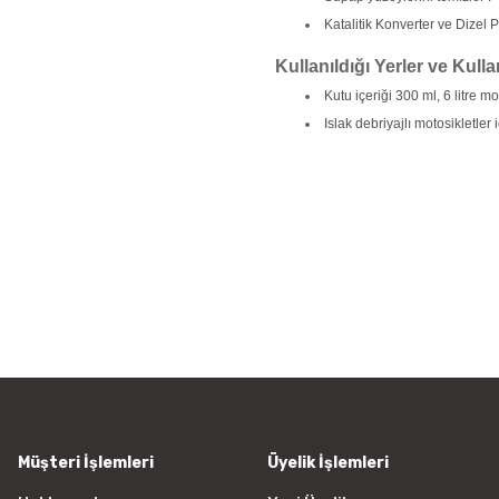
Katalitik Konverter ve Dizel Pa
Kullanıldığı Yerler ve Kulla
Kutu içeriği 300 ml, 6 litre mot
Islak debriyajlı motosikletler 
Bu ürünün fiyat bilgisi, resim, ü
iletebilirsiniz.
Görüş ve önerileriniz için teşekkür
Ürün resmi kalitesiz, bozuk vey
Ürün açıklamasında eksik bilgile
Ürün bilgilerinde hatalar bulunu
Ürün fiyatı diğer sitelerden daha
Bu ürüne benzer farklı alternatifl
Müşteri İşlemleri
Üyelik İşlemleri