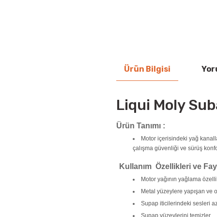
Ürün Bilgisi
Yor
Liqui Moly Sub
Ürün Tanımı :
Motor içerisindeki yağ kanalla
çalışma güvenliği ve sürüş konfo
Kullanım Özellikleri ve Fay
Motor yağının yağlama özellikle
Metal yüzeylere yapışan ve o
Supap iticilerindeki sesleri aza
Supap yüzeylerini temizler
.