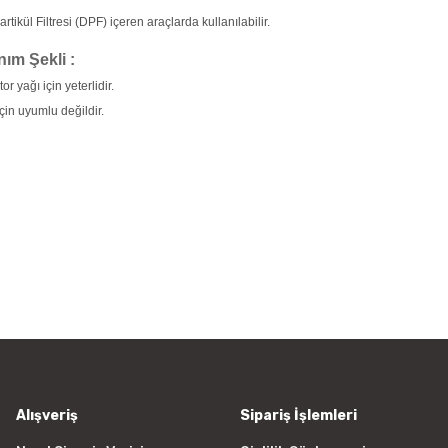
rtikül Filtresi (DPF) içeren araçlarda kullanılabilir.
nım Şekli :
or yağı için yeterlidir.
için uyumlu değildir.
rün açıklamalarında ve diğer konularda yetersiz gördüğünüz noktaları öner
Bu ürüne ilk yorumu siz yapın!
 ederiz.
a görüntülenemiyor.
Yorum Yaz
r bulunuyor.
yor.
 pahalı.
er olmalı.
Alışveriş
Sipariş İşlemleri