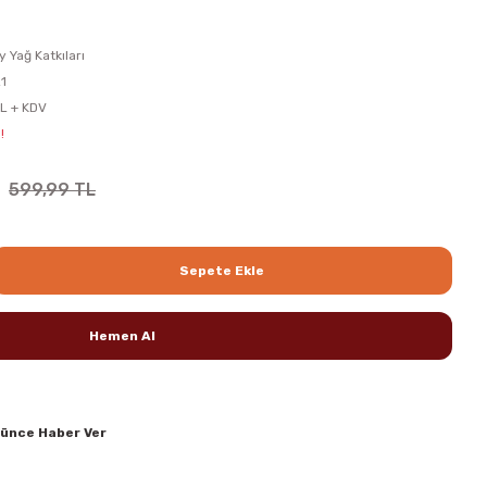
y Yağ Katkıları
1
L + KDV
!
599,99 TL
Sepete Ekle
Hemen Al
şünce Haber Ver