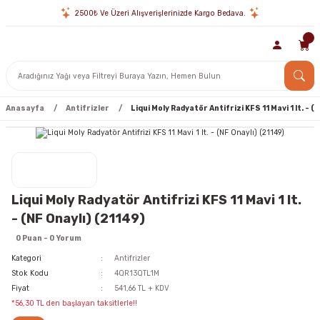
2500₺ Ve Üzeri Alışverişlerinizde Kargo Bedava.
Anasayfa
Antifrizler
Liqui Moly Radyatör Antifrizi KFS 11 Mavi 1 lt. - (
Liqui Moly Radyatör Antifrizi KFS 11 Mavi 1 lt.
- (NF Onaylı) (21149)
0 Puan - 0 Yorum
Kategori
Antifrizler
Stok Kodu
4QR13QTL1M
Fiyat
541,66 TL + KDV
*56,30 TL den başlayan taksitlerle!!