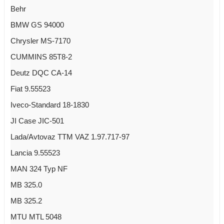
Behr
BMW GS 94000
Chrysler MS-7170
CUMMINS 85T8-2
Deutz DQC CA-14
Fiat 9.55523
Iveco-Standard 18-1830
JI Case JIC-501
Lada/Avtovaz TTM VAZ 1.97.717-97
Lancia 9.55523
MAN 324 Typ NF
MB 325.0
MB 325.2
MTU MTL 5048