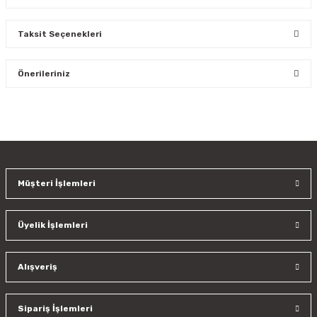
Taksit Seçenekleri
Bu ürüne ilk yorumu siz yapın!
Önerileriniz
Yorum Yaz
Bu ürünün fiyat bilgisi, resim, ürün açıklamalarında ve diğer
konularda yetersiz gördüğünüz noktaları öneri formunu
kullanarak tarafımıza iletebilirsiniz.
Görüş ve önerileriniz için teşekkür ederiz.
Müşteri İşlemleri
Ürün resmi kalitesiz, bozuk veya görüntülenemiyor.
Ürün açıklamasında eksik bilgiler bulunuyor.
Üyelik İşlemleri
Ürün bilgilerinde hatalar bulunuyor.
Ürün fiyatı diğer sitelerden daha pahalı.
Bu ürüne benzer farklı alternatifler olmalı.
Alışveriş
Sipariş İşlemleri