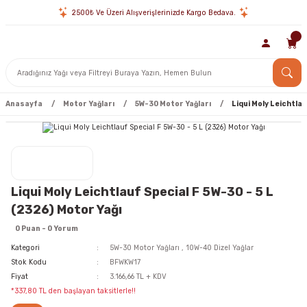
2500₺ Ve Üzeri Alışverişlerinizde Kargo Bedava.
Anasayfa
Motor Yağları
5W-30 Motor Yağları
Liqui Moly Leichtlau
Liqui Moly Leichtlauf Special F 5W-30 - 5 L
(2326) Motor Yağı
0 Puan - 0 Yorum
Kategori
5W-30 Motor Yağları
,
10W-40 Dizel Yağlar
Stok Kodu
BFWKW17
Fiyat
3.166,66 TL + KDV
*337,80 TL den başlayan taksitlerle!!