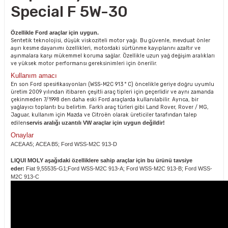
Special F 5W-30
Özellikle Ford araçlar için uygun.
Sentetik teknolojisi, düşük viskoziteli motor yağı. Bu güvenle, mevduat önler
aşırı kesme dayanımı özellikleri, motordaki sürtünme kayıplarını azaltır ve
aşınmalara karşı mükemmel koruma sağlar. Özellikle uzun yağ değişim aralıkları
ve yüksek motor performansı gereksinimleri için önerilir.
Kullanım amacı
En son Ford spesifikasyonları (WSS-M2C 913 ° C) öncelikle geriye doğru uyumlu
üretim 2009 yılından itibaren çeşitli araç tipleri için geçerlidir ve aynı zamanda
çekinmeden 7/1998 den daha eski Ford araçlarda kullanılabilir. Ayrıca, bir
yağlayıcı toplantı bu belirtim. Farklı araç türleri gibi Land Rover, Rover / MG,
Jaguar, kullanım için Mazda ve Citroën olarak üreticiler tarafından talep
edilen
servis aralığı uzantılı VW araçlar için uygun değildir!
Onaylar
ACEA A5; ACEA B5; Ford WSS-M2C 913-D
LIQUI MOLY aşağıdaki özelliklere sahip araçlar için bu ürünü tavsiye
eder:
Fiat 9,55535-G1;Ford WSS-M2C 913-A; Ford WSS-M2C 913-B; Ford WSS-
M2C 913-C