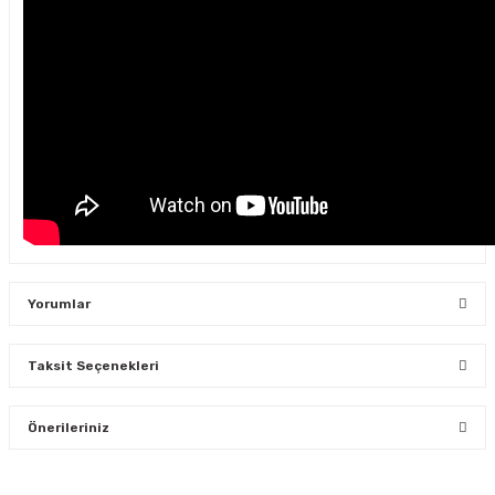
Yorumlar
Taksit Seçenekleri
Bu ürüne ilk yorumu siz yapın!
Önerileriniz
Yorum Yaz
Bu ürünün fiyat bilgisi, resim, ürün açıklamalarında ve diğer