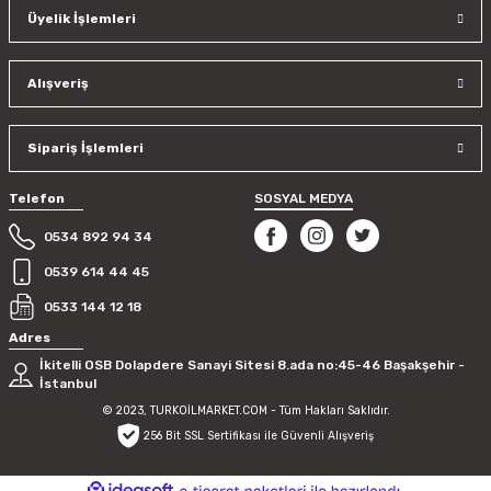
Üyelik İşlemleri
Ürün bilgilerinde hatalar bulunuyor.
Ürün fiyatı diğer sitelerden daha pahalı.
Bu ürüne benzer farklı alternatifler olmalı.
Alışveriş
Sipariş İşlemleri
Telefon
SOSYAL MEDYA
Gönder
0534 892 94 34
0539 614 44 45
0533 144 12 18
Adres
İkitelli OSB Dolapdere Sanayi Sitesi 8.ada no:45-46 Başakşehir -
İstanbul
© 2023, TURKOİLMARKET.COM - Tüm Hakları Saklıdır.
256 Bit SSL Sertifikası ile Güvenli Alışveriş
ideasoft
ile