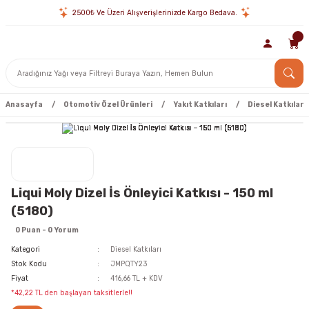
2500₺ Ve Üzeri Alışverişlerinizde Kargo Bedava.
Anasayfa
Otomotiv Özel Ürünleri
Yakıt Katkıları
Diesel Katkıları
Liqui Moly Dizel İs Önleyici Katkısı - 150 ml
(5180)
0 Puan - 0 Yorum
Kategori
Diesel Katkıları
Stok Kodu
JMPQTY23
Fiyat
416,66 TL + KDV
*42,22 TL den başlayan taksitlerle!!