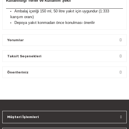
Kullanıldığı Yerler ve Kullanım Şekli
Ambalaj içeriği 150 ml, 50 litre yakıt için uygundur (1:333
karışım oranı)
Depoya yakıt konmadan önce konulması önerilir
Yorumlar
Taksit Seçenekleri
Bu ürüne ilk yorumu siz yapın!
Önerileriniz
Yorum Yaz
Bu ürünün fiyat bilgisi, resim, ürün açıklamalarında ve diğer
konularda yetersiz gördüğünüz noktaları öneri formunu
kullanarak tarafımıza iletebilirsiniz.
Görüş ve önerileriniz için teşekkür ederiz.
Müşteri İşlemleri
Ürün resmi kalitesiz, bozuk veya görüntülenemiyor.
Ürün açıklamasında eksik bilgiler bulunuyor.