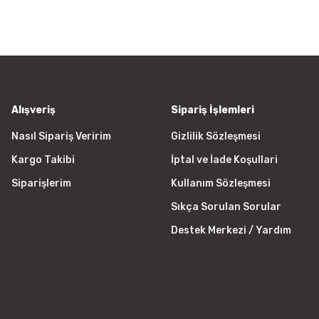
a görüntülenemiyor.
Yorum Yaz
r bulunuyor.
yor.
 pahalı.
er olmalı.
Alışveriş
Sipariş İşlemleri
Nasıl Sipariş Veririm
Gizlilik Sözleşmesi
Kargo Takibi
İptal ve İade Koşullari
Gönder
Siparişlerim
Kullanım Sözleşmesi
Sıkça Sorulan Sorular
Destek Merkezi / Yardım