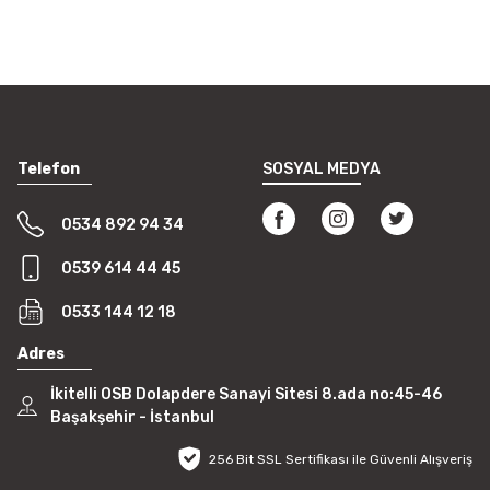
Telefon
SOSYAL MEDYA
0534 892 94 34
0539 614 44 45
0533 144 12 18
Adres
İkitelli OSB Dolapdere Sanayi Sitesi 8.ada no:45-46
Başakşehir - İstanbul
256 Bit SSL Sertifikası ile Güvenli Alışveriş