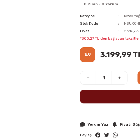
0 Puan - 0 Yorum
Kategori
Kızak Yağ
Stok Kodu
NSUXCH
Fiyat
2.916,66
*300,27 TL den başlayan taksitlerl
3.199,99 T
%9
Yorum Yaz
Fiyatı Dü
Paylaş