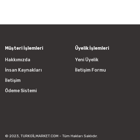
Ürün resmi kalitesiz, bozuk vey
Ürün açıklamasında eksik bilgile
Ürün bilgilerinde hatalar bulunu
Ürün fiyatı diğer sitelerden daha
Bu ürüne benzer farklı alternatifl
Müşteri İşlemleri
Üyelik İşlemleri
Hakkımızda
Yeni Üyelik
İnsan Kaynakları
İletişim Formu
İletişim
Ödeme Sistemi
© 2023, TURKOİLMARKET.COM - Tüm Hakları Saklıdır.