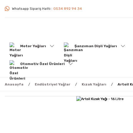
Whatsapp Sipariş Hattı :
0534 892 94 34
Motor Yağları
Şanzıman Dişli Yağları
Otomotiv Özel Ürünleri
Anasayfa
Endüstriyel Yağlar
Kızak Yağları
Artoil K