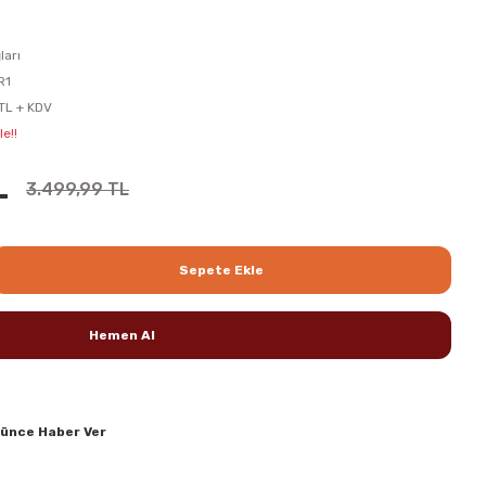
ları
R1
 TL + KDV
e!!
L
3.499,99 TL
Sepete Ekle
Hemen Al
şünce Haber Ver