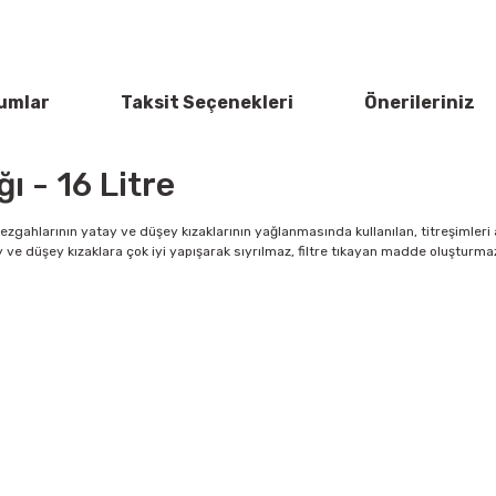
umlar
Taksit Seçenekleri
Önerileriniz
ğı - 16 Litre
m tezgahlarının yatay ve düşey kızaklarının yağlanmasında kullanılan, titreşimler
 ve düşey kızaklara çok iyi yapışarak sıyrılmaz, filtre tıkayan madde oluşturmaz
rün açıklamalarında ve diğer konularda yetersiz gördüğünüz noktaları öner
Bu ürüne ilk yorumu siz yapın!
 ederiz.