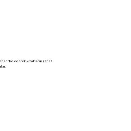
i absorbe ederek kızakların rahat
lar.
i formunu kullanarak tarafımıza