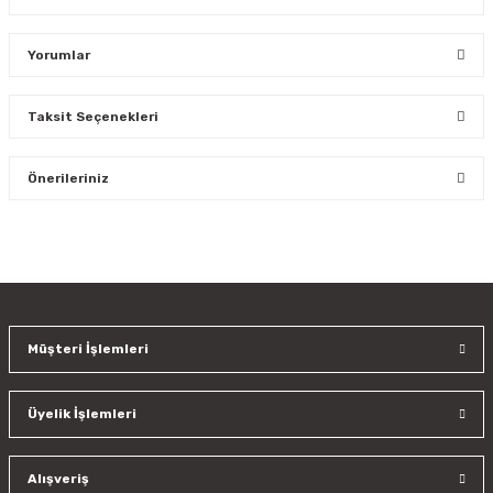
Yorumlar
Taksit Seçenekleri
Bu ürüne ilk yorumu siz yapın!
Önerileriniz
Yorum Yaz
Bu ürünün fiyat bilgisi, resim, ürün açıklamalarında ve diğer
konularda yetersiz gördüğünüz noktaları öneri formunu
kullanarak tarafımıza iletebilirsiniz.
Görüş ve önerileriniz için teşekkür ederiz.
Müşteri İşlemleri
Ürün resmi kalitesiz, bozuk veya görüntülenemiyor.
Ürün açıklamasında eksik bilgiler bulunuyor.
Üyelik İşlemleri
Ürün bilgilerinde hatalar bulunuyor.
Ürün fiyatı diğer sitelerden daha pahalı.
Bu ürüne benzer farklı alternatifler olmalı.
Alışveriş