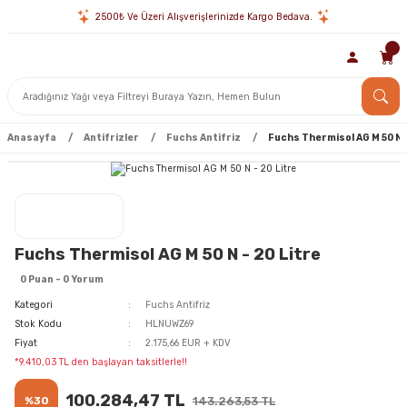
2500₺ Ve Üzeri Alışverişlerinizde Kargo Bedava.
Anasayfa
Antifrizler
Fuchs Antifriz
Fuchs Thermisol AG M 50 N -
Fuchs Thermisol AG M 50 N - 20 Litre
0 Puan - 0 Yorum
Kategori
Fuchs Antifriz
Stok Kodu
HLNUWZ69
Fiyat
2.175,66 EUR + KDV
*9.410,03 TL den başlayan taksitlerle!!
100.284,47 TL
%30
143.263,53 TL