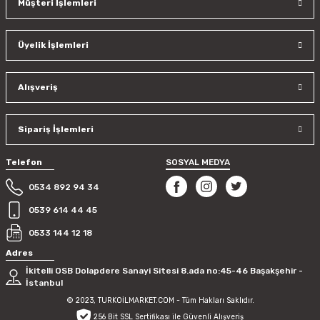
Müşteri İşlemleri
Ürün resmi kalitesiz, bozuk veya görüntülenemiyor.
Ürün açıklamasında eksik bilgiler bulunuyor.
Üyelik İşlemleri
Ürün bilgilerinde hatalar bulunuyor.
Ürün fiyatı diğer sitelerden daha pahalı.
Bu ürüne benzer farklı alternatifler olmalı.
Alışveriş
Sipariş İşlemleri
Telefon
SOSYAL MEDYA
Gönder
0534 892 94 34
0539 614 44 45
0533 144 12 18
Adres
İkitelli OSB Dolapdere Sanayi Sitesi 8.ada no:45-46 Başakşehir -
İstanbul
© 2023, TURKOİLMARKET.COM - Tüm Hakları Saklıdır.
256 Bit SSL Sertifikası ile Güvenli Alışveriş