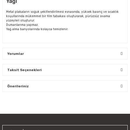
Yağı
Metal plakaların soğuk şekillendirilmesi esnasında, yüksek basınç ve sıcaklık
koşullarında mükemmel bir film tabakası oluşturarak, pürüzsüz sıvama
yüzeyleri oluşturur.
Dumanlanma yapmaz.
Yağ alma banyolarında kolayca temizlenir.
Yorumlar
Taksit Seçenekleri
Bu ürüne ilk yorumu siz yapın!
Önerileriniz
Yorum Yaz
Bu ürünün fiyat bilgisi, resim, ürün açıklamalarında ve diğer
konularda yetersiz gördüğünüz noktaları öneri formunu
kullanarak tarafımıza iletebilirsiniz.
Görüş ve önerileriniz için teşekkür ederiz.