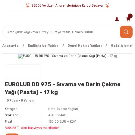
2500₺ Ve Üzeri Alışverişlerinizde Kargo Bedava.
Anasayfa
Endüstriyel Yağlar
Genel Makina Yağları
Metal İşleme Y
EUROLUB DD 975 - Sıvama ve Derin Çekme
Yağı (Pasta) - 17 kg
0 Puan - 0 Yorum
Kategori
Metal İşleme Yağları
Stok Kodu
AFGJSZ4AD
Fiyat
150,00 EUR + KDV
*686,28 TL den başlayan taksitlerle!!