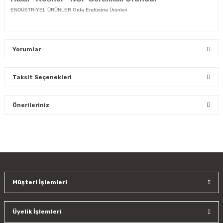
ENDÜSTRİYEL ÜRÜNLER Gıda Endüstrisi Ürünleri
Yorumlar
Taksit Seçenekleri
Bu ürüne ilk yorumu siz yapın!
Önerileriniz
Yorum Yaz
Bu ürünün fiyat bilgisi, resim, ürün açıklamalarında ve diğer
konularda yetersiz gördüğünüz noktaları öneri formunu
kullanarak tarafımıza iletebilirsiniz.
Görüş ve önerileriniz için teşekkür ederiz.
Müşteri İşlemleri
Ürün resmi kalitesiz, bozuk veya görüntülenemiyor.
Ürün açıklamasında eksik bilgiler bulunuyor.
Üyelik İşlemleri
Ürün bilgilerinde hatalar bulunuyor.