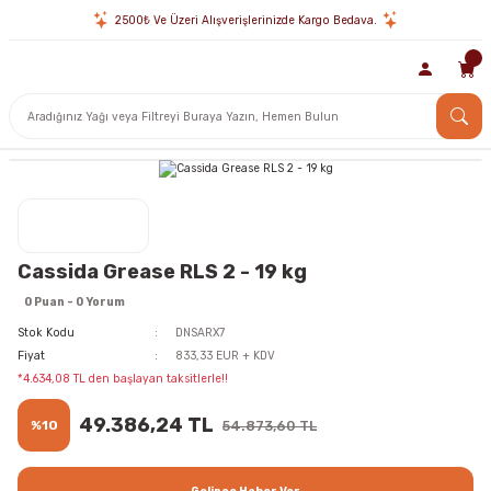
2500₺ Ve Üzeri Alışverişlerinizde Kargo Bedava.
Cassida Grease RLS 2 - 19 kg
0 Puan - 0 Yorum
Stok Kodu
DNSARX7
Fiyat
833,33 EUR + KDV
*4.634,08 TL den başlayan taksitlerle!!
49.386,24 TL
%10
54.873,60 TL