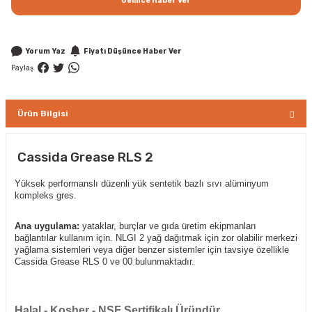
Gelince Haber Ver
Yorum Yaz
Fiyatı Düşünce Haber Ver
Paylaş
Ürün Bilgisi
Cassida Grease RLS 2
Yüksek performanslı düzenli yük sentetik bazlı sıvı alüminyum
kompleks gres.
Ana uygulama:
yataklar, burçlar ve gıda üretim ekipmanları
bağlantılar kullanım için. NLGI 2 yağ dağıtmak için zor olabilir merkezi
yağlama sistemleri veya diğer benzer sistemler için tavsiye özellikle
Cassida Grease RLS 0 ve 00 bulunmaktadır.
Halal - Kosher - NSF Sertifikalı Üründür