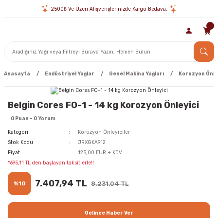
2500₺ Ve Üzeri Alışverişlerinizde Kargo Bedava.
Anasayfa
Endüstriyel Yağlar
Genel Makina Yağları
Korozyon Önle
Belgin Cores FO-1 - 14 kg Korozyon Önleyici
0 Puan - 0 Yorum
Kategori
Korozyon Önleyiciler
Stok Kodu
JRXGKA912
Fiyat
125,00 EUR + KDV
*695,11 TL den başlayan taksitlerle!!
7.407,94 TL
%10
8.231,04 TL
Gelince Haber Ver