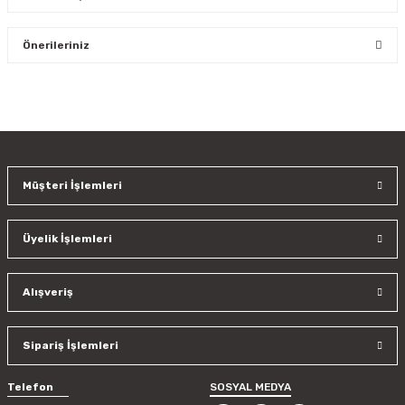
Bu ürüne ilk yorumu siz yapın!
Önerileriniz
Yorum Yaz
Bu ürünün fiyat bilgisi, resim, ürün açıklamalarında ve diğer
konularda yetersiz gördüğünüz noktaları öneri formunu
kullanarak tarafımıza iletebilirsiniz.
Görüş ve önerileriniz için teşekkür ederiz.
Müşteri İşlemleri
Ürün resmi kalitesiz, bozuk veya görüntülenemiyor.
Ürün açıklamasında eksik bilgiler bulunuyor.
Üyelik İşlemleri
Ürün bilgilerinde hatalar bulunuyor.
Ürün fiyatı diğer sitelerden daha pahalı.
Bu ürüne benzer farklı alternatifler olmalı.
Alışveriş
Sipariş İşlemleri
Telefon
SOSYAL MEDYA