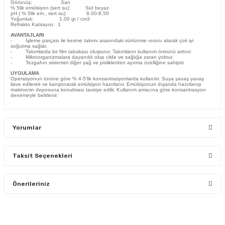
Görünüş: Sarı
% 5lik emülsiyon (sert su): Süt beyaz
pH ( % 5lik em., sert su): 8.00-8,50
Yoğunluk: 1,00 gr / cm3
Refrakto Katsayısı: 1
AVANTAJLARI
- İşleme parçası ile kesme takımı arasındaki sürtünme ısısını alarak çok iyi
soğutma sağlar.
- Takımlarda bir film tabakası oluşturur. Takımların kullanım ömrünü arttırır.
- Mikroorganizmalara dayanıklı olup cilde ve sağlığa zararı yoktur.
- Tezgahın sistemini diğer yağ ve pisliklerden ayırma özelliğine sahiptir.
UYGULAMA
Operasyonun türüne göre % 4-5’lik konsantrasyonlarda kullanılır. Suya yavaş yavaş
ilave edilerek ve karıştırıarak emülsiyon hazırlanır. Emülsiyonun dışarıda hazırlanıp
makinenin deposuna konulması tavsiye edilir. Kullanım amacına göre konsantrasyon
denemeyle belirlenir.
Yorumlar
Taksit Seçenekleri
Bu ürüne ilk yorumu siz yapın!
Önerileriniz
Yorum Yaz
Bu ürünün fiyat bilgisi, resim, ürün açıklamalarında ve diğer
konularda yetersiz gördüğünüz noktaları öneri formunu