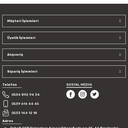
kullanarak tarafımıza iletebilirsiniz.
Görüş ve önerileriniz için teşekkür ederiz.
Müşteri İşlemleri
Ürün resmi kalitesiz, bozuk veya görüntülenemiyor.
Ürün açıklamasında eksik bilgiler bulunuyor.
Üyelik İşlemleri
Ürün bilgilerinde hatalar bulunuyor.
Ürün fiyatı diğer sitelerden daha pahalı.
Bu ürüne benzer farklı alternatifler olmalı.
Alışveriş
Sipariş İşlemleri
Telefon
SOSYAL MEDYA
Gönder
0534 892 94 34
0539 614 44 45
0533 144 12 18
Adres