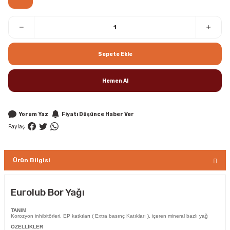
Sepete Ekle
Hemen Al
Yorum Yaz
Fiyatı Düşünce Haber Ver
Paylaş
Ürün Bilgisi
Eurolub Bor Yağı
TANIM
Korozyon inhibitörleri, EP katkıları ( Extra basınç Katıkları ), içeren mineral bazlı yağ
ÖZELLİKLER