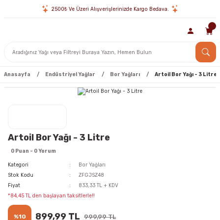
2500₺ Ve Üzeri Alışverişlerinizde Kargo Bedava.
Anasayfa
Endüstriyel Yağlar
Bor Yağları
Artoil Bor Yağı - 3 Litre
Artoil Bor Yağı - 3 Litre
0 Puan - 0 Yorum
Kategori
Bor Yağları
Stok Kodu
ZFGJSZ48
Fiyat
833,33 TL + KDV
*84,45 TL den başlayan taksitlerle!!
899,99 TL
%10
999,99 TL