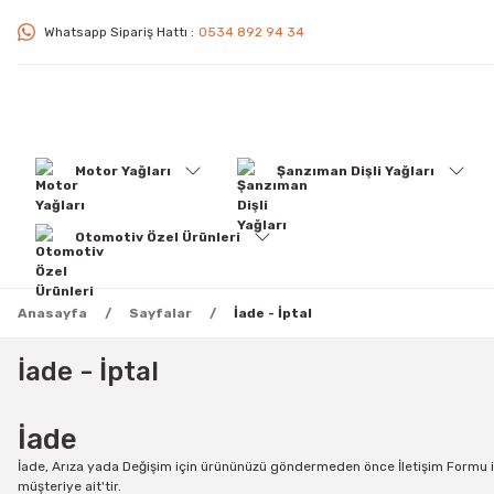
Whatsapp Sipariş Hattı :
0534 892 94 34
Motor Yağları
Şanzıman Dişli Yağları
Otomotiv Özel Ürünleri
Anasayfa
Sayfalar
İade - İptal
İade - İptal
İade
İade, Arıza yada Değişim için ürününüzü göndermeden önce
İletişim Formu
i
müşteriye ait'tir.