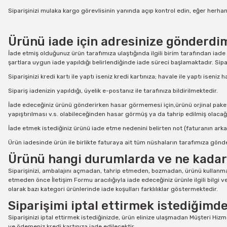
Siparişinizi mulaka kargo görevlisinin yanında açıp kontrol edin, eğer herhan
Ürünü iade için adresinize gönderdim
İade etmiş olduğunuz ürün tarafımıza ulaştığında ilgili birim tarafından iade
şartlara uygun iade yapıldığı belirlendiğinde iade süreci başlamaktadır. Sipar
Siparişinizi kredi kartı ile yaptı iseniz kredi kartınıza; havale ile yaptı iseniz 
Sipariş iadenizin yapıldığı, üyelik e-postanız ile tarafınıza bildirilmektedir.
İade edeceğiniz ürünü gönderirken hasar görmemesi için,ürünü orjinal paketi ve
yapıştırılması v.s. olabileceğinden hasar görmüş ya da tahrip edilmiş olacağ
İade etmek istediğiniz ürünü iade etme nedenini belirten not (faturanın arkas
Ürün iadesinde ürün ile birlikte faturaya ait tüm nüshaların tarafımıza gönd
Ürünü hangi durumlarda ve ne kadar 
Siparişinizi, ambalajını açmadan, tahrip etmeden, bozmadan, ürünü kullanmadan,
etmeden önce
İletişim Formu
aracılığıyla iade edeceğiniz ürünle ilgili bilgi v
olarak bazı kategori ürünlerinde iade koşulları farklılıklar göstermektedir.
Siparişimi iptal ettirmek istediğimd
Siparişinizi iptal ettirmek istediğinizde, ürün elinize ulaşmadan Müşteri Hizmet
ve ödemeniz kredi kartınıza iade edilecektir.