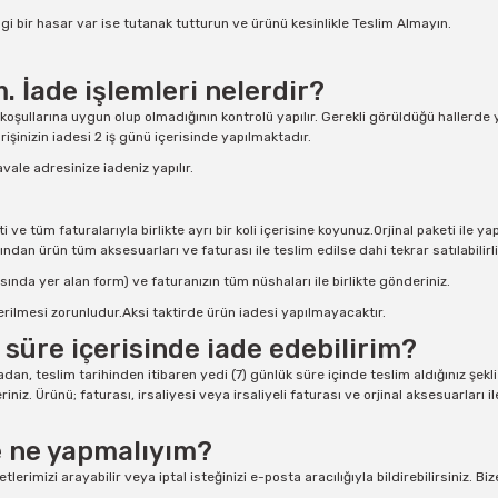
gi bir hasar var ise tutanak tutturun ve ürünü kesinlikle Teslim Almayın.
. İade işlemleri nelerdir?
 koşullarına uygun olup olmadığının kontrolü yapılır. Gerekli görüldüğü hallerde
işinizin iadesi 2 iş günü içerisinde yapılmaktadır.
havale adresinize iadeniz yapılır.
 tüm faturalarıyla birlikte ayrı bir koli içerisine koyunuz.Orjinal paketi ile ya
ından ürün tüm aksesuarları ve faturası ile teslim edilse dahi tekrar satılabil
ında yer alan form) ve faturanızın tüm nüshaları ile birlikte gönderiniz.
erilmesi zorunludur.Aksi taktirde ürün iadesi yapılmayacaktır.
süre içerisinde iade edebilirim?
 teslim tarihinden itibaren yedi (7) günlük süre içinde teslim aldığınız şekli il
eriniz. Ürünü; faturası, irsaliyesi veya irsaliyeli faturası ve orjinal aksesuarları 
e ne yapmalıyım?
lerimizi arayabilir veya iptal isteğinizi e-posta aracılığıyla bildirebilirsiniz. 