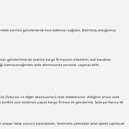
 yetkili servise gönderilerek test edilmesi sağlanır. Belirtmiş olduğumuz
pılan gönderimlerde üzerine kargo firmasının etiketinin, koli bandının
irliği olamayacağından iade alınmasında sorunlar yaşanacaktır.
e (faturası ve diğer aksesuarları) iade edebilirsiniz. Aldığınız ürünü iade
ile birlikte size teslimatı yapan kargo firması ile gönderiniz. İade şartlarına ek
Bize ulaşan talep sonucu siparişinizin, teslimata çıkmadan iptal işlemi yapılacak