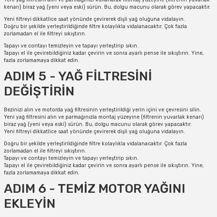
kenarı) biraz yağ (yeni veya eski) sürün. Bu, dolgu macunu olarak görev yapacaktır.
Yeni filtreyi dikkatlice saat yönünde çevirerek dişli yağ oluğuna vidalayın.
Doğru bir şekilde yerleştirildiğinde filtre kolaylıkla vidalanacaktır. Çok fazla
zorlamadan el ile filtreyi sıkıştırın.
Tapayı ve contayı temizleyin ve tapayı yerleştirip sıkın.
Tapayı el ile çevirebildiğiniz kadar çevirin ve sonra ayarlı pense ile sıkıştırın. Yine,
fazla zorlamamaya dikkat edin.
ADIM 5 - YAĞ FİLTRESİNİ
DEĞİŞTİRİN
Bezinizi alın ve motorda yağ filtresinin yerleştirildiği yerin içini ve çevresini silin.
Yeni yağ filtresini alın ve parmağınızla montaj yüzeyine (filtrenin yuvarlak kenarı)
biraz yağ (yeni veya eski) sürün. Bu, dolgu macunu olarak görev yapacaktır.
Yeni filtreyi dikkatlice saat yönünde çevirerek dişli yağ oluğuna vidalayın.
Doğru bir şekilde yerleştirildiğinde filtre kolaylıkla vidalanacaktır. Çok fazla
zorlamadan el ile filtreyi sıkıştırın.
Tapayı ve contayı temizleyin ve tapayı yerleştirip sıkın.
Tapayı el ile çevirebildiğiniz kadar çevirin ve sonra ayarlı pense ile sıkıştırın. Yine,
fazla zorlamamaya dikkat edin.
ADIM 6 - TEMİZ MOTOR YAĞINI
EKLEYİN