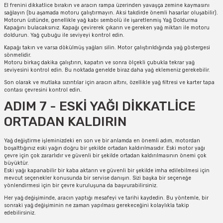
El frenini dikkatlice bırakın ve aracın rampa üzerinden yavaşça zemine kaymasını
sağlayın (bu aşamada motoru çalıştırmayın. Aksi takdirde önemli hasarlar oluşabilir).
Motorun üstünde, genellikle yağ kabı sembolü ile işaretlenmiş Yağ Doldurma
Kapağını bulacaksınız. Kapağı çevirerek çıkarın ve gereken yağ miktarı ile motoru
doldurun. Yağ çubuğu ile seviyeyi kontrol edin.
Kapağı takın ve varsa dökülmüş yağları silin. Motor çalıştırıldığında yağ göstergesi
sönmelidir.
Motoru birkaç dakika çalıştırın, kapatın ve sonra ölçekli çubukla tekrar yağ
seviyesini kontrol edin. Bu noktada genelde biraz daha yağ eklemeniz gerekebilir.
Son olarak ve mutlaka sızıntılar için aracın altını, özellikle yağ filtresi ve karter tapa
contası çevresini kontrol edin.
ADIM 7 - ESKİ YAĞI DİKKATLİCE
ORTADAN KALDIRIN
Yağ değiştirme işleminizdeki en son ve bir anlamda en önemli adım, motordan
boşalttığınız eski yağın doğru bir şekilde ortadan kaldırılmasıdır. Eski motor yağı
çevre için çok zararlıdır ve güvenli bir şekilde ortadan kaldırılmasının önemi çok
büyüktür.
Eski yağı kapanabilir bir kaba aktarın ve güvenli bir şekilde imha edilebilmesi için
mevcut seçenekler konusunda bir servise danışın. Sizi başka bir seçeneğe
yönlendirmesi için bir çevre kuruluşuna da başvurabilirsiniz.
Her yağ değişiminde, aracın yaptığı mesafeyi ve tarihi kaydedin. Bu yöntemle, bir
sonraki yağ değişiminin ne zaman yapılması gerekeceğini kolaylıkla takip
edebilirsiniz.