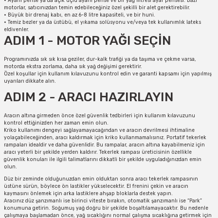
•
Ayarlı pense ya da açık uçlu ayarlı pense ve bir yağ filtresi ayar pensesi. Bazı
motorlar, satıcınızdan temin edebileceğiniz özel şekilli bir alet gerektirebilir.
•
Büyük bir drenaj kabı, en az 6-8 litre kapasiteli, ve bir huni.
•
Temiz bezler ya da üstübü, el yıkama solüsyonu ve/veya tek kullanımlık lateks
eldivenler.
ADIM 1 - MOTOR YAĞI SEÇİN
Programınızda sık sık kısa geziler, dur-kalk trafiği ya da taşıma ve çekme varsa,
motorda ekstra zorlama, daha sık yağ değişimi gerektirir.
Özel koşullar için kullanım kılavuzunu kontrol edin ve garanti kapsamı için yapılmış
uyarıları dikkate alın.
ADIM 2 - ARACI HAZIRLAYIN
Aracın altına girmeden önce özel güvenlik tedbirleri için kullanım kılavuzunu
kontrol ettiğinizden her zaman emin olun.
Kriko kullanımı dengeyi sağlayamayacağından ve aracın devrilmesi ihtimaline
yolaçabileceğinden, aracı kaldırmak için kriko kullanmamalısınız. Portatif tekerlek
rampaları idealdir ve daha güvenlidir. Bu rampalar, aracın altına kayabilmeniz için
aracı yeterli bir şekilde yerden kaldırır. Tekerlek rampası üreticisinin özellikle
güvenlik konuları ile ilgili talimatlarını dikkatli bir şekilde uyguladığınızdan emin
olun.
Düz bir zeminde olduğunuzdan emin olduktan sonra aracı tekerlek rampasının
üstüne sürün, böylece ön lastikler yükselecektir. El frenini çekin ve aracın
kaymasını önlemek için arka lastiklere ahşap bloklarla destek yapın.
Aracınız düz şanzımanlı ise birinci viteste bırakın, otomatik şanzımanlı ise “Park”
konumuna getirin. Soğumuş yağ doğru bir şekilde boşaltılamayacaktır. Bu nedenle
çalışmaya başlamadan önce, yağ sıcaklığını normal çalışma sıcaklığına getirmek için