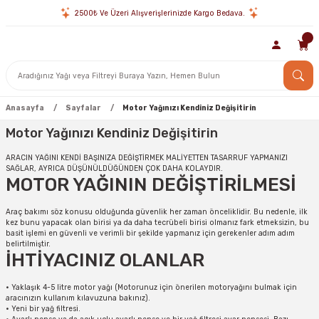
2500₺ Ve Üzeri Alışverişlerinizde Kargo Bedava.
Anasayfa
Sayfalar
Motor Yağınızı Kendiniz Değişitirin
Motor Yağınızı Kendiniz Değişitirin
ARACIN YAĞINI KENDİ BAŞINIZA DEĞİŞTİRMEK MALİYETTEN TASARRUF YAPMANIZI
SAĞLAR, AYRICA DÜŞÜNÜLDÜĞÜNDEN ÇOK DAHA KOLAYDIR.
MOTOR YAĞININ DEĞİŞTİRİLMESİ
Araç bakımı söz konusu olduğunda güvenlik her zaman önceliklidir. Bu nedenle, ilk
kez bunu yapacak olan birisi ya da daha tecrübeli birisi olmanız fark etmeksizin, bu
basit işlemi en güvenli ve verimli bir şekilde yapmanız için gerekenler adım adım
belirtilmiştir.
İHTİYACINIZ OLANLAR
•
Yaklaşık 4-5 litre motor yağı (Motorunuz için önerilen motoryağını bulmak için
aracınızın kullanım kılavuzuna bakınız).
•
Yeni bir yağ filtresi.