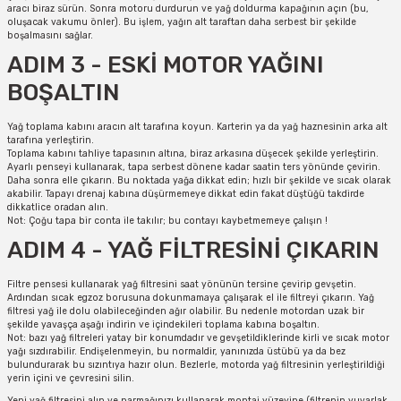
aracı biraz sürün. Sonra motoru durdurun ve yağ doldurma kapağının açın (bu,
oluşacak vakumu önler). Bu işlem, yağın alt taraftan daha serbest bir şekilde
boşalmasını sağlar.
ADIM 3 - ESKİ MOTOR YAĞINI
BOŞALTIN
Yağ toplama kabını aracın alt tarafına koyun. Karterin ya da yağ haznesinin arka alt
tarafına yerleştirin.
Toplama kabını tahliye tapasının altına, biraz arkasına düşecek şekilde yerleştirin.
Ayarlı penseyi kullanarak, tapa serbest dönene kadar saatin ters yönünde çevirin.
Daha sonra elle çıkarın. Bu noktada yağa dikkat edin; hızlı bir şekilde ve sıcak olarak
akabilir. Tapayı drenaj kabına düşürmemeye dikkat edin fakat düştüğü takdirde
dikkatlice oradan alın.
Not: Çoğu tapa bir conta ile takılır; bu contayı kaybetmemeye çalışın !
ADIM 4 - YAĞ FİLTRESİNİ ÇIKARIN
Filtre pensesi kullanarak yağ filtresini saat yönünün tersine çevirip gevşetin.
Ardından sıcak egzoz borusuna dokunmamaya çalışarak el ile filtreyi çıkarın. Yağ
filtresi yağ ile dolu olabileceğinden ağır olabilir. Bu nedenle motordan uzak bir
şekilde yavaşça aşağı indirin ve içindekileri toplama kabına boşaltın.
Not: bazı yağ filtreleri yatay bir konumdadır ve gevşetildiklerinde kirli ve sıcak motor
yağı sızdırabilir. Endişelenmeyin, bu normaldir, yanınızda üstübü ya da bez
bulundurarak bu sızıntıya hazır olun. Bezlerle, motorda yağ filtresinin yerleştirildiği
yerin içini ve çevresini silin.
Yeni yağ filtresini alın ve parmağınızı kullanarak montaj yüzeyine (filtrenin yuvarlak