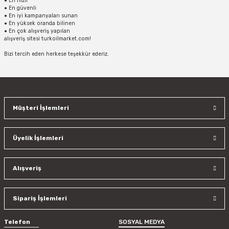
● En hızlı
● En güvenli
● En iyi kampanyaları sunan
● En yüksek oranda bilinen
● En çok alışveriş yapılan
alışveriş sitesi turkoilmarket.com!
Bizi tercih eden herkese teşekkür ederiz.
Müşteri İşlemleri
Üyelik İşlemleri
Alışveriş
Sipariş İşlemleri
Telefon
SOSYAL MEDYA