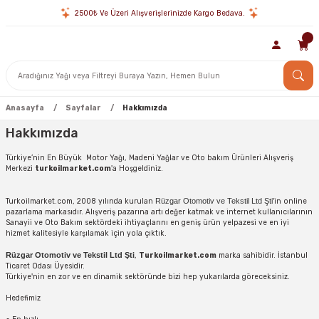
2500₺ Ve Üzeri Alışverişlerinizde Kargo Bedava.
Anasayfa
Sayfalar
Hakkımızda
Hakkımızda
Türkiye’nin En Büyük Motor Yağı, Madeni Yağlar ve Oto bakım Ürünleri Alışveriş
Merkezi
turkoilmarket.com
'a Hoşgeldiniz.
Turkoilmarket.com, 2008 yılında kurulan
Rüzgar Otomotiv ve Tekstil Ltd Şti
'in online
pazarlama markasıdır. Alışveriş pazarına artı değer katmak ve internet kullanıcılarının
Sanayii ve Oto Bakım sektördeki ihtiyaçlarını en geniş ürün yelpazesi ve en iyi
hizmet kalitesiyle karşılamak için yola çıktık.
Rüzgar Otomotiv ve Tekstil Ltd Şti
,
Turkoilmarket.com
marka sahibidir. İstanbul
Ticaret Odası Üyesidir.
Türkiye'nin en zor ve en dinamik sektöründe bizi hep yukarılarda göreceksiniz.
Hedefimiz