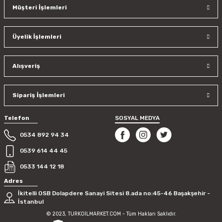
Müşteri İşlemleri
Üyelik İşlemleri
Alışveriş
Sipariş İşlemleri
Telefon
SOSYAL MEDYA
0534 892 94 34
0539 614 44 45
0533 144 12 18
Adres
İkitelli OSB Dolapdere Sanayi Sitesi 8.ada no:45-46 Başakşehir -
İstanbul
© 2023, TURKOİLMARKET.COM - Tüm Hakları Saklıdır.