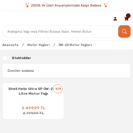
2500₺ Ve Üzeri Alışverişlerinizde Kargo Bedava.
Anasayfa
Motor Yağları
0W-20 Motor Yağları
Stoktakiler
Shell Helix Ultra SP 0W-20 5
%11
Litre Motor Yağı
2.499,99 TL
2.799,99 TL